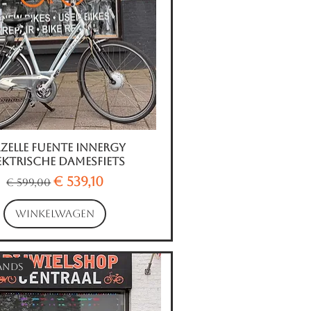
zelle Fuente Innergy
Snel overzicht
ektrische Damesfiets
Normale prijs
Verkoopprijs
€ 539,10
€ 599,00
WINKELWAGEN
ands