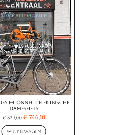
ands
gy E-connect Elektrische
Snel overzicht
Damesfiets
Normale prijs
Verkoopprijs
€ 746,10
€ 829,00
WINKELWAGEN