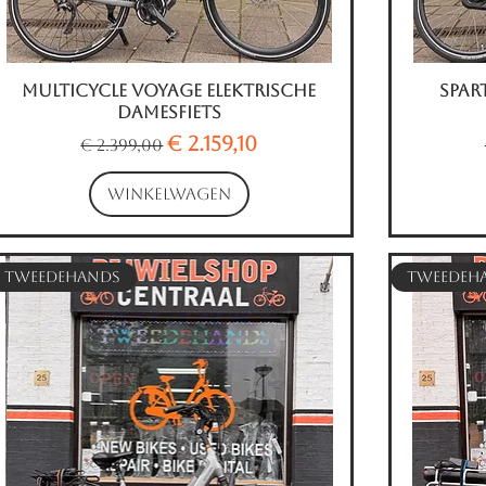
Multicycle Voyage Elektrische
Snel overzicht
Spar
Damesfiets
Normale prijs
Verkoopprijs
€ 2.159,10
€ 2.399,00
WINKELWAGEN
Tweedehands
Tweedeh