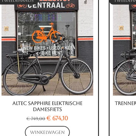
Tweedehands
Tweedeh
Altec Sapphire Elektrische
Snel overzicht
Trenner
Damesfiets
Normale prijs
Verkoopprijs
€ 674,10
€ 749,00
WINKELWAGEN