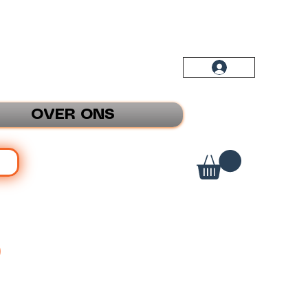
OVER ONS
P