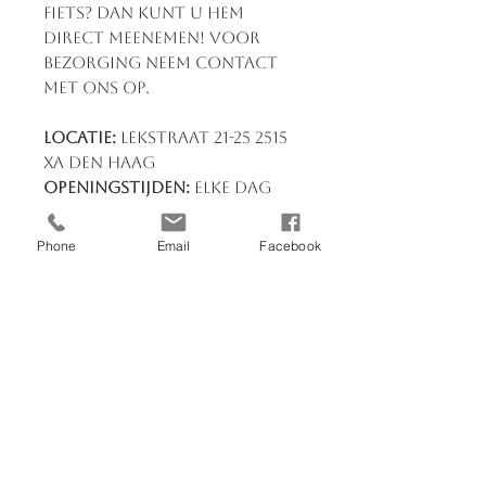
fiets? Dan kunt u hem
direct meenemen! Voor
bezorging neem contact
met ons op.
Locatie:
Lekstraat 21-25 2515
XA Den Haag
Openingstijden:
Elke dag
van 09:00 tot 18:00
Heb je vragen?
Neem
Phone
Email
Facebook
contact op via 070-3830039
of stuur een bericht. Wij
staan klaar om je te helpen!
U kunt bij ons terecht voor:
Fietsreparatie EN service
nieuwe en tweedehandse