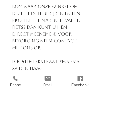
Kom naar onze winkel om
deze fiets te bekijken en een
proefrit te maken. Bevalt de
fiets? Dan kunt u hem
direct meenemen! Voor
bezorging neem contact
met ons op.
Locatie:
Lekstraat 21-25 2515
XA Den Haag
Openingstijden:
Elke dag
van 09:00 tot 18:00
Phone
Email
Facebook
Heb je vragen?
Neem
contact op via 070-3830039
of stuur een bericht. Wij
staan klaar om je te helpen!