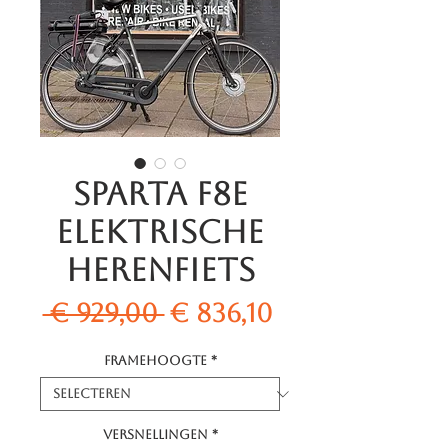
Sparta F8E
Elektrische
Herenfiets
Normale
Verkoopprij
 € 929,00 
€ 836,10
prijs
Framehoogte
*
Versnellingen
*