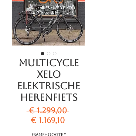
Multicycle
Xelo
Elektrische
Herenfiets
Normale
 € 1.299,00 
Verkoopprijs
prijs
€ 1.169,10
Framehoogte
*