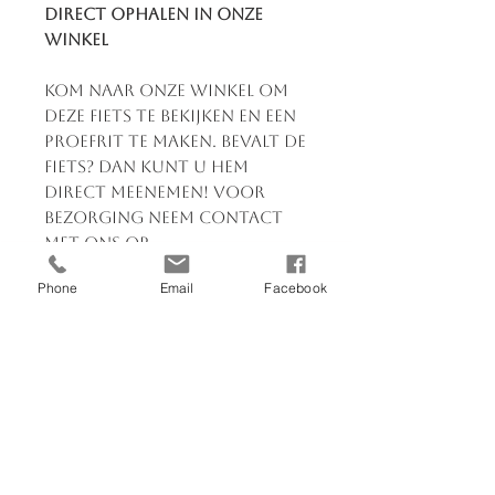
Direct ophalen in onze
winkel
Kom naar onze winkel om
deze fiets te bekijken en een
proefrit te maken. Bevalt de
fiets? Dan kunt u hem
direct meenemen! Voor
bezorging neem contact
met ons op.
Phone
Email
Facebook
Heb je vragen?
Neem
contact op via 070-3830039
of stuur een bericht. Wij
staan klaar om je te helpen!
U kunt bij ons terecht voor: