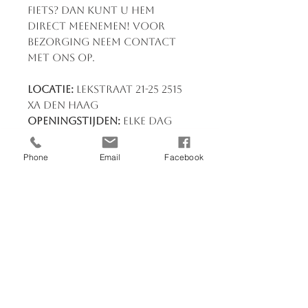
fiets? Dan kunt u hem
direct meenemen! Voor
bezorging neem contact
met ons op.
Locatie:
Lekstraat 21-25 2515
XA Den Haag
Openingstijden:
Elke dag
van 09:00 tot 18:00
Heb je vragen?
Neem
Phone
Email
Facebook
contact op via 070-3830039
of stuur een bericht. Wij
staan klaar om je te helpen!
U kunt bij ons terecht voor:
Fietsreparatie EN service
nieuwe en tweedehandse