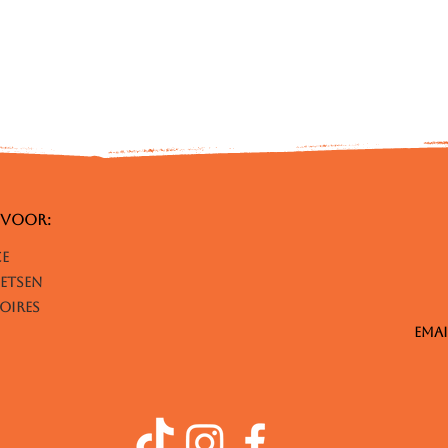
 voor:
ce
etsen
oires
Emai