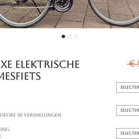
xe Elektrische
 € 
esfiets
Selecte
Selecte
Deore 30 Versnellingen
ing
Selecte
u