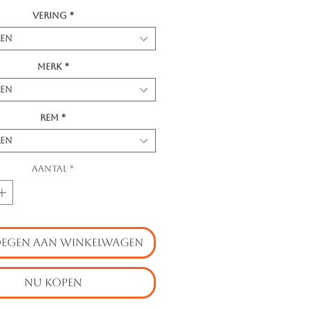
Vering
*
ren
Merk
*
ren
Rem
*
ren
Aantal
*
EGEN AAN WINKELWAGEN
NU KOPEN