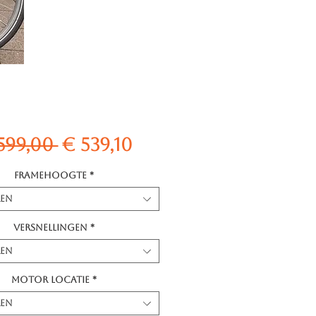
Normale
Verkoopprijs
599,00 
€ 539,10
prijs
Framehoogte
*
ren
Versnellingen
*
ren
Motor locatie
*
ren