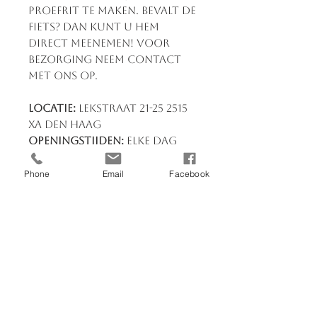
proefrit te maken. Bevalt de
fiets? Dan kunt u hem
direct meenemen! Voor
bezorging neem contact
met ons op.
Locatie:
Lekstraat 21-25 2515
XA Den Haag
Openingstijden:
Elke dag
van 09:00 tot 18:00
Heb je vragen?
Neem
Phone
Email
Facebook
contact op via 070-3830039
of stuur een bericht. Wij
staan klaar om je te helpen!
U kunt bij ons terecht voor:
Fietsreparatie EN service