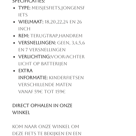
Specificaties:
Type:
Meisjesfiets,Jongensf
iets
Wielmaat:
18,20,22,24 en 26
inch
Rem:
Terugtrap,Handrem
Versnellingen:
Geen, 3,4,5,6
en 7 versnellingen
Verlichting:
Voor/achter
licht op batterijen
Extra
informatie:
Kinderfietsen
verschillende maten
vanaf 59€ tot 159€
Direct ophalen in onze
winkel
Kom naar onze winkel om
deze fiets te bekijken en een