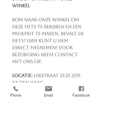
winkel
Kom naar onze winkel om
deze fiets te bekijken en een
proefrit te maken. Bevalt de
fiets? Dan kunt u hem
direct meenemen! Voor
bezorging neem contact
met ons op.
Locatie:
Lekstraat 21-25 2515
XA Den Haag
Openingstijden:
Elke dag
Phone
Email
Facebook
van 09:00 tot 18:00
Heb je vragen?
Neem
contact op via 070-3830039
of stuur een bericht. Wij
staan klaar om je te helpen!